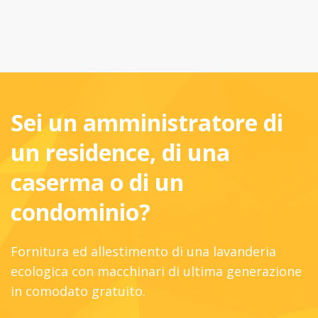
Sei un amministratore di
un residence, di una
caserma o di un
condominio?
Fornitura ed allestimento di una lavanderia
ecologica con macchinari di ultima generazione
in comodato gratuito.