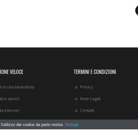
IONE VELOCE
TERMINI E CONDIZIONI
ti in una lavanderia
Privacy
tà e servizi
Note Legali
ta Internet
Contatti
i l'utilizzo dei cookie da parte nostra.
Dettagli