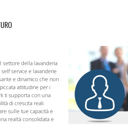
TURO
l settore della lavanderia
 self service e lavanderie
essante e dinamico che non
ccata attitudine per i
rk ti supporta con una
lità di crescita reali.
re sulle tue capacità e
una realtà consolidata e